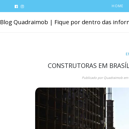
HOME
Blog Quadraimob | Fique por dentro das inform
E
CONSTRUTORAS EM BRASÍL
Publicado por
Quadraimob
em