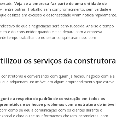
mercado.
Veja se a empresa faz parte de uma entidade de
vi, entre outras. Trabalho sem comprometimento, sem verdade e
 que deslizes em excesso e desonestidade viram notícia rapidamente.
indicativo de que a negociação será bem-sucedida. Analise o tempo
 mente do consumidor quando ele se depara com a empresa.
ante tempo trabalhando no setor conquistaram isso com
ilizou os serviços da construtora
re construtoras é conversando com quem já fechou negócio com ela.
 ou que adquiriram um imóvel em algum empreendimento que esteve
rgunte a respeito do padrão de construção em todos os
 prometidos e se houve problemas com a estrutura do imóvel
cobrir como se deu a comunicação com os clientes durante o
rizontal e clara ou se as informações chegam incompletas, com