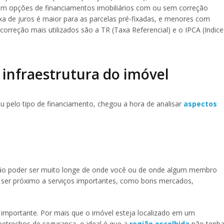
em opções de financiamentos imobiliários com ou sem correção
xa de juros é maior para as parcelas pré-fixadas, e menores com
correção mais utilizados são a TR (Taxa Referencial) e o IPCA (Indice
e infraestrutura do imóvel
iu pelo tipo de financiamento, chegou a hora de analisar
aspectos
 não poder ser muito longe de onde você ou de onde algum membro
a ser próximo a serviços importantes, como bons mercados,
importante. Por mais que o imóvel esteja localizado em um
trechos de segurança, o ideal é que a
região escolhida
não tenh