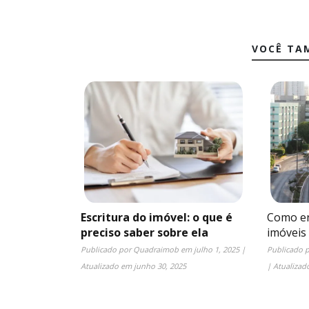
VOCÊ TA
Escritura do imóvel: o que é
Como en
preciso saber sobre ela
imóveis
Publicado por
Quadraimob
em
julho 1, 2025
|
Publicado 
Atualizado em
junho 30, 2025
| Atualiza