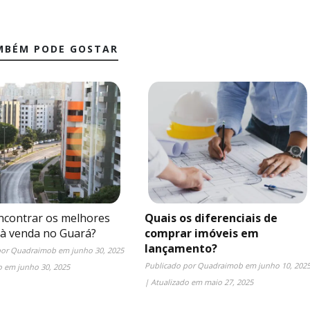
MBÉM PODE GOSTAR
contrar os melhores
Quais os diferenciais de
 à venda no Guará?
comprar imóveis em
lançamento?
por
Quadraimob
em
junho 30, 2025
Publicado por
Quadraimob
em
junho 10, 202
do em
junho 30, 2025
| Atualizado em
maio 27, 2025