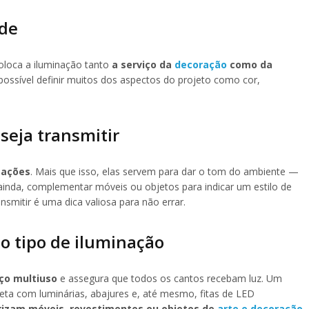
ade
oloca a iluminação tanto
a serviço da
decoração
como da
ossível definir muitos dos aspectos do projeto como cor,
seja transmitir
sações
. Mais que isso, elas servem para dar o tom do ambiente —
 ainda, complementar móveis ou objetos para indicar um estilo de
nsmitir é uma dica valiosa para não errar.
co tipo de iluminação
ço multiuso
e assegura que todos os cantos recebam luz. Um
direta com luminárias, abajures e, até mesmo, fitas de LED
rizam móveis, revestimentos ou objetos de
arte e decoração
.