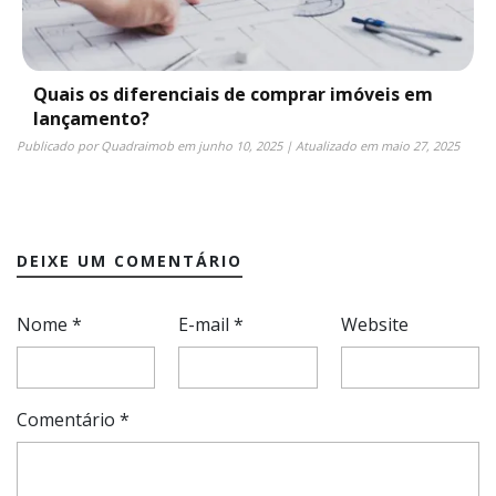
Quais os diferenciais de comprar imóveis em
lançamento?
Publicado por
Quadraimob
em
junho 10, 2025
| Atualizado em
maio 27, 2025
DEIXE UM COMENTÁRIO
Nome
*
E-mail
*
Website
Comentário
*