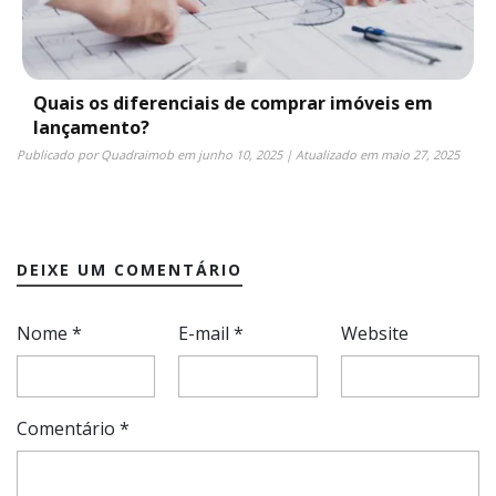
Quais os diferenciais de comprar imóveis em
lançamento?
Publicado por
Quadraimob
em
junho 10, 2025
| Atualizado em
maio 27, 2025
DEIXE UM COMENTÁRIO
Nome
*
E-mail
*
Website
Comentário
*