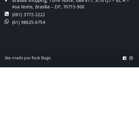
Brasília Shopping, Torre Norte, sala 817, SCN Q5 – BL A –
Asa Norte, Brasília – DF, 70715-900
(061) 3772-2222
(61) 98625-6754
Site criado por
Rock Stage
.