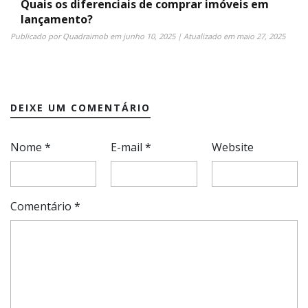
Quais os diferenciais de comprar imóveis em
lançamento?
Publicado por
Quadraimob
em
junho 10, 2025
| Atualizado em
maio 27, 2025
DEIXE UM COMENTÁRIO
Nome
*
E-mail
*
Website
Comentário
*