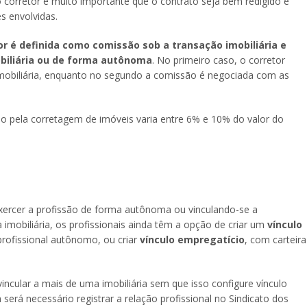
 corretor é muito importante que o contrato seja bem redigido e
s envolvidas.
r é definida como comissão sob a transação imobiliária e
obiliária ou de forma autônoma
. No primeiro caso, o corretor
imobiliária, enquanto no segundo a comissão é negociada com as
são pela corretagem de imóveis varia entre 6% e 10% do valor do
xercer a profissão de forma autônoma ou vinculando-se a
imobiliária, os profissionais ainda têm a opção de criar um
vínculo
rofissional autônomo, ou criar
vínculo empregatício
, com carteira
cular a mais de uma imobiliária sem que isso configure vínculo
será necessário registrar a relação profissional no Sindicato dos