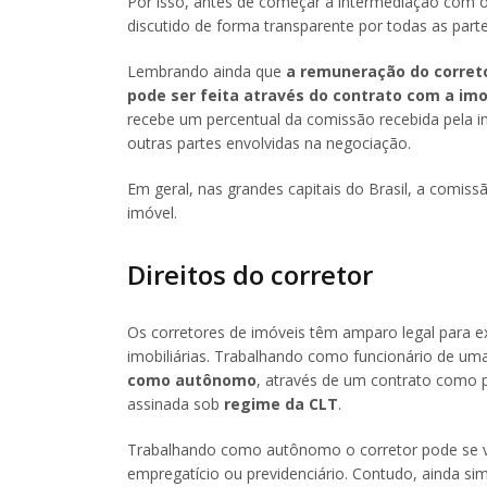
Por isso, antes de começar a intermediação com o
discutido de forma transparente por todas as parte
Lembrando ainda que
a remuneração do correto
pode ser feita através do contrato com a im
recebe um percentual da comissão recebida pela 
outras partes envolvidas na negociação.
Em geral, nas grandes capitais do Brasil, a comis
imóvel.
Direitos do corretor
Os corretores de imóveis têm amparo legal para e
imobiliárias. Trabalhando como funcionário de uma 
como autônomo
, através de um contrato como p
assinada sob
regime da CLT
.
Trabalhando como autônomo o corretor pode se vin
empregatício ou previdenciário. Contudo, ainda sim 